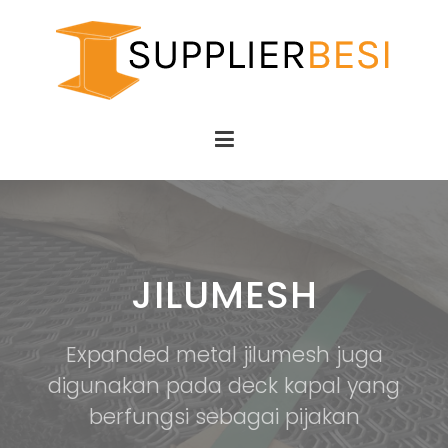
Supplier Besi
Besi SNI
JILUMESH
Expanded metal jilumesh juga
digunakan pada deck kapal yang
berfungsi sebagai pijakan