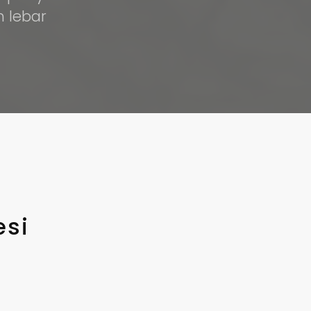
h lebar
esi