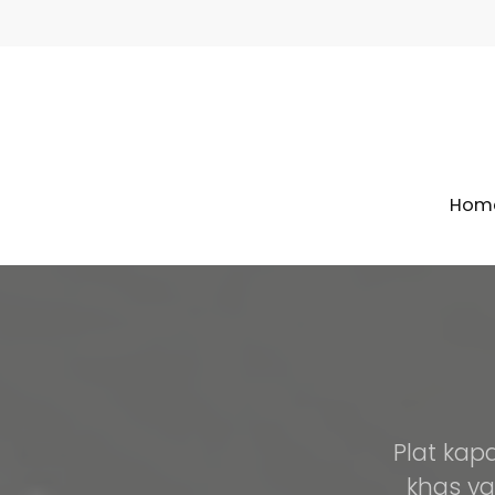
Hom
Plat kap
khas ya