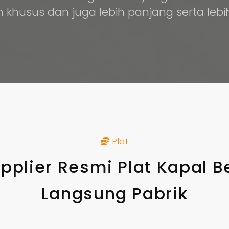
 khusus dan juga lebih panjang serta lebi
Plat
pplier Resmi Plat Kapal B
Langsung Pabrik