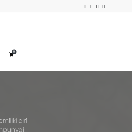
0
liki ciri
empunyai