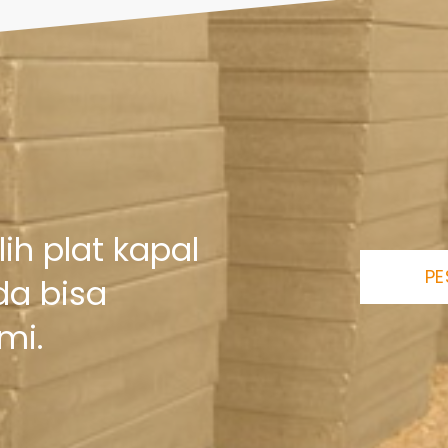
h plat kapal
PE
da bisa
mi.