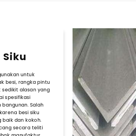
 Siku
gunakan untuk
ak besi, rangka pintu
k sedikit alasan yang
 spesifikasi
h bangunan. Salah
karena besi siku
 baik dan kokoh.
ang secara teliti
ihak manufaktur.