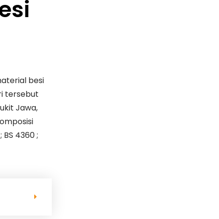
esi
aterial besi
i tersebut
ukit Jawa,
omposisi
; BS 4360 ;