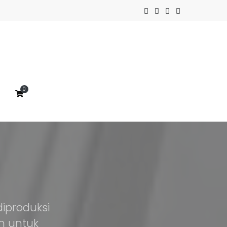
0
iproduksi
an untuk