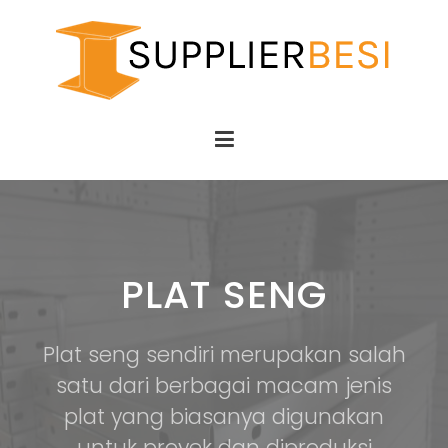
Supplier Besi
Besi SNI
PLAT SENG
Plat seng sendiri merupakan salah
satu dari berbagai macam jenis
plat yang biasanya digunakan
untuk proyek dan diproduksi